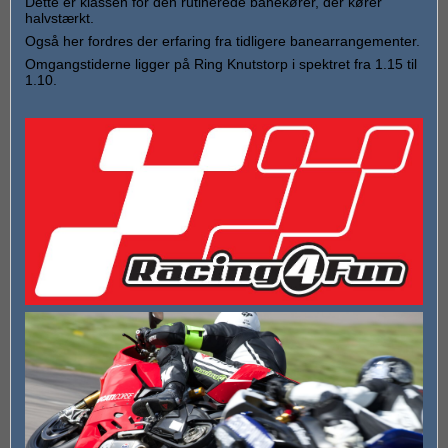
Dette er klassen for den rutinerede banekører, der kører
halvstærkt.
Også her fordres der erfaring fra tidligere banearrangementer.
Omgangstiderne ligger på Ring Knutstorp i spektret fra 1.15 til
1.10.