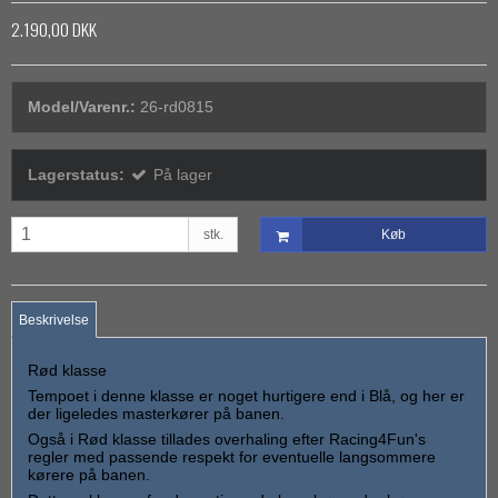
2.190,00 DKK
Model/Varenr.:
26-rd0815
Lagerstatus:
På lager
stk.
Køb
Beskrivelse
Rød klasse
Tempoet i denne klasse er noget hurtigere end i Blå, og her er
der ligeledes masterkører på banen.
Også i Rød klasse tillades overhaling efter Racing4Fun's
regler med passende respekt for eventuelle langsommere
kørere på banen.