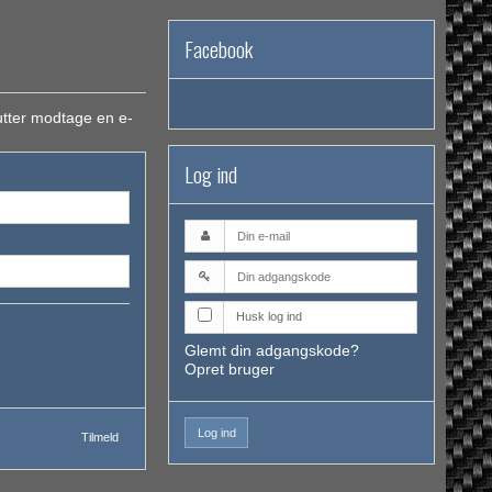
Facebook
utter modtage en e-
Log ind
Husk log ind
Glemt din adgangskode?
Opret bruger
Log ind
Tilmeld