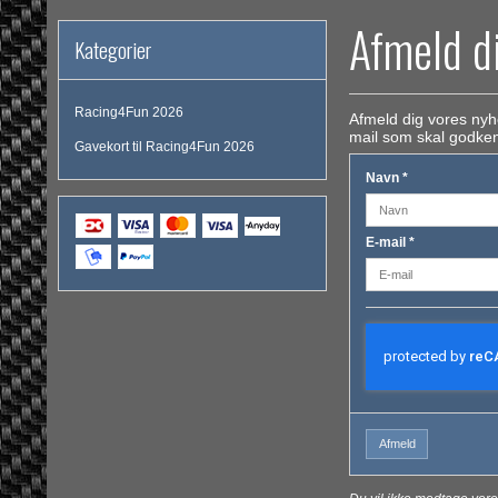
Afmeld d
Kategorier
Racing4Fun 2026
Afmeld dig vores nyh
mail som skal godke
Gavekort til Racing4Fun 2026
Navn
*
E-mail
*
Afmeld