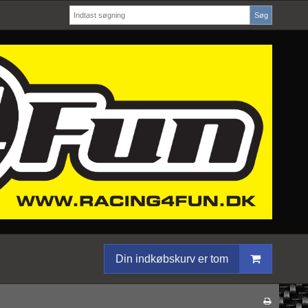
Søg
Din indkøbskurv er tom