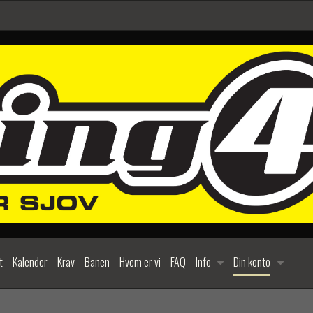
t
Kalender
Krav
Banen
Hvem er vi
FAQ
Info
Din konto